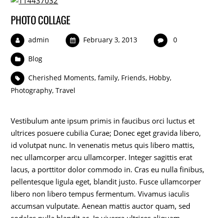
PHOTO COLLAGE
admin
February 3, 2013
0
Blog
Cherished Moments
,
family
,
Friends
,
Hobby
,
Photography
,
Travel
Vestibulum ante ipsum primis in faucibus orci luctus et
ultrices posuere cubilia Curae; Donec eget gravida libero,
id volutpat nunc. In venenatis metus quis libero mattis,
nec ullamcorper arcu ullamcorper. Integer sagittis erat
lacus, a porttitor dolor commodo in. Cras eu nulla finibus,
pellentesque ligula eget, blandit justo. Fusce ullamcorper
libero non libero tempus fermentum. Vivamus iaculis
accumsan vulputate. Aenean mattis auctor quam, sed
sodales nulla blandit ac. In viverra ultrices aliquam.