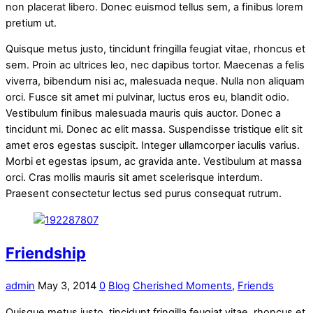
non placerat libero. Donec euismod tellus sem, a finibus lorem
pretium ut.
Quisque metus justo, tincidunt fringilla feugiat vitae, rhoncus et
sem. Proin ac ultrices leo, nec dapibus tortor. Maecenas a felis
viverra, bibendum nisi ac, malesuada neque. Nulla non aliquam
orci. Fusce sit amet mi pulvinar, luctus eros eu, blandit odio.
Vestibulum finibus malesuada mauris quis auctor. Donec a
tincidunt mi. Donec ac elit massa. Suspendisse tristique elit sit
amet eros egestas suscipit. Integer ullamcorper iaculis varius.
Morbi et egestas ipsum, ac gravida ante. Vestibulum at massa
orci. Cras mollis mauris sit amet scelerisque interdum.
Praesent consectetur lectus sed purus consequat rutrum.
Friendship
admin
May 3, 2014
0
Blog
Cherished Moments
,
Friends
Quisque metus justo, tincidunt fringilla feugiat vitae, rhoncus et