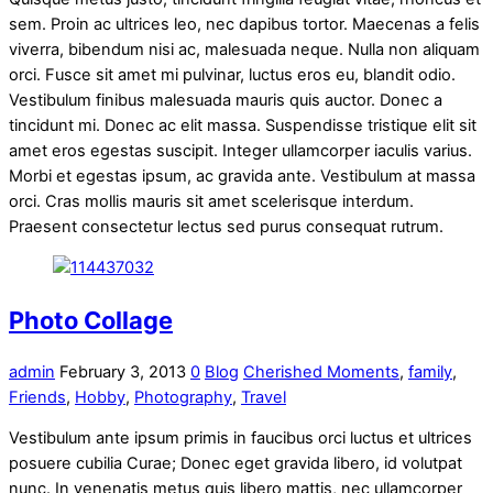
sem. Proin ac ultrices leo, nec dapibus tortor. Maecenas a felis
viverra, bibendum nisi ac, malesuada neque. Nulla non aliquam
orci. Fusce sit amet mi pulvinar, luctus eros eu, blandit odio.
Vestibulum finibus malesuada mauris quis auctor. Donec a
tincidunt mi. Donec ac elit massa. Suspendisse tristique elit sit
amet eros egestas suscipit. Integer ullamcorper iaculis varius.
Morbi et egestas ipsum, ac gravida ante. Vestibulum at massa
orci. Cras mollis mauris sit amet scelerisque interdum.
Praesent consectetur lectus sed purus consequat rutrum.
Photo Collage
admin
February 3, 2013
0
Blog
Cherished Moments
,
family
,
Friends
,
Hobby
,
Photography
,
Travel
Vestibulum ante ipsum primis in faucibus orci luctus et ultrices
posuere cubilia Curae; Donec eget gravida libero, id volutpat
nunc. In venenatis metus quis libero mattis, nec ullamcorper